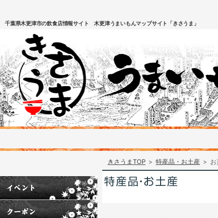
千葉県木更津市の飲食店情報サイト 木更津うまいもんマップサイト「きさうま」
きさうまTOP
>
特産品・お土産
>
お