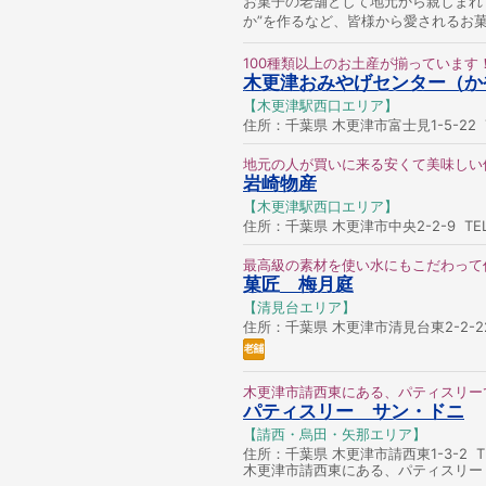
お菓子の老舗として地元から親しまれ
か”を作るなど、皆様から愛されるお
100種類以上のお土産が揃っています
木更津おみやげセンター（か
【木更津駅西口エリア】
住所：千葉県 木更津市富士見1-5-22 TE
地元の人が買いに来る安くて美味しい
岩崎物産
【木更津駅西口エリア】
住所：千葉県 木更津市中央2-2-9 TEL：
最高級の素材を使い水にもこだわって
菓匠 梅月庭
【清見台エリア】
住所：千葉県 木更津市清見台東2-2-22 T
木更津市請西東にある、パティスリー
パティスリー サン・ドニ
【請西・烏田・矢那エリア】
住所：千葉県 木更津市請西東1-3-2 TEL
木更津市請西東にある、パティスリー