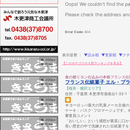
Oops! We couldn't find the pa
Please check the address and
Error Code:
404
表示並替 ：
▼読み順
▼更新順
▼クチ
【このカテゴリの人気ランキングを見る】
食の都リヨン仕込みの本格フランス伝
フランス伝統菓子 エル・プ
【桜井・畑沢エリア】
住所：千葉県 木更津市港南台1-33-1 TE
☆ヨーロッパ最大の乳業メーカ主催の
ケーキ：バスク･フロマージュです。
審査員コメント
「おいしい」という感想が素直に口か
長い歴史の中で洗練された伝統菓子を