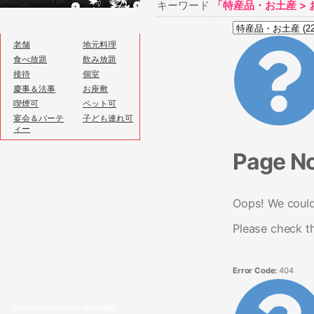
キーワード
「特産品・お土産 >
老舗
地元料理
食べ放題
飲み放題
接待
個室
慶事＆法事
お座敷
喫煙可
ペット可
宴会＆パーテ
子ども連れ可
ィー
Page N
Oops! We couldn
Please check t
Error Code:
404
http://www.kisauma.jp/mobile/