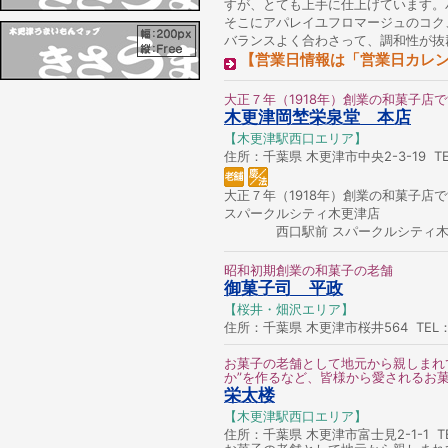
すが、とても上手に仕上げています。
そこにアパレイユフロマージュのコク
バランスよく合わさって、調和性が抜
【営業日情報は「営業日カレ
大正７年（1918年）創業の和菓子店
木更津岡埜栄泉堂 本店
【木更津駅西口エリア】
住所：千葉県 木更津市中央2-3-19 TEL
大正７年（1918年）創業の和菓子店
スパークルシティ木更津店
西口駅前 スパークルシティ木更津1F 
昭和初期創業の和菓子の老舗
御菓子司 平政
【桜井・畑沢エリア】
住所：千葉県 木更津市桜井564 TEL：04
お菓子の老舗として地元から親しまれ
か”を作るなど、皆様から愛されるお
栄太楼
【木更津駅西口エリア】
住所：千葉県 木更津市富士見2-1-1 TEL