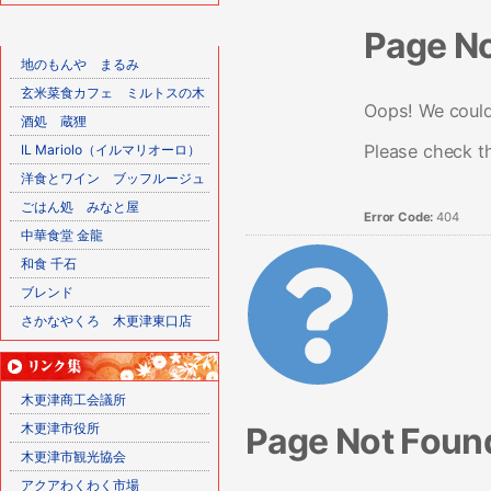
Page N
地のもんや まるみ
玄米菜食カフェ ミルトスの木
Oops! We couldn
酒処 蔵狸
Please check t
IL Mariolo（イルマリオーロ）
洋食とワイン ブッフルージュ
ごはん処 みなと屋
Error Code:
404
中華食堂 金龍
和食 千石
ブレンド
さかなやくろ 木更津東口店
木更津商工会議所
Page Not Foun
木更津市役所
木更津市観光協会
アクアわくわく市場