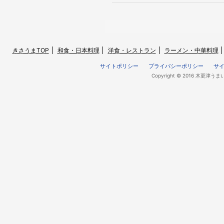
きさうまTOP
和食・日本料理
洋食・レストラン
ラーメン・中華料理
サイトポリシー
プライバシーポリシー
サ
Copyright © 2016 木更津うま