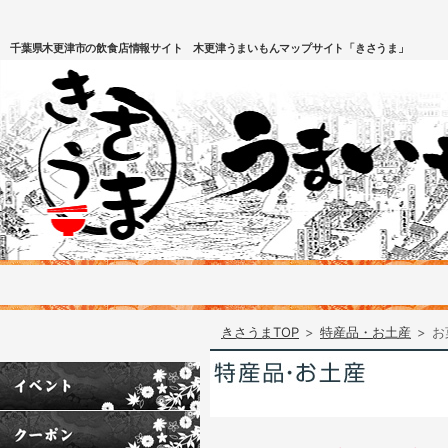
千葉県木更津市の飲食店情報サイト 木更津うまいもんマップサイト「きさうま」
きさうまTOP
>
特産品・お土産
>
お