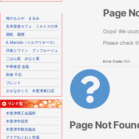
Page N
地のもんや まるみ
玄米菜食カフェ ミルトスの木
Oops! We couldn
酒処 蔵狸
Please check t
IL Mariolo（イルマリオーロ）
洋食とワイン ブッフルージュ
ごはん処 みなと屋
Error Code:
404
中華食堂 金龍
和食 千石
ブレンド
さかなやくろ 木更津東口店
木更津商工会議所
Page Not Foun
木更津市役所
木更津市観光協会
アクアわくわく市場