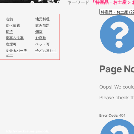
キーワード
「特産品・お土産 >
老舗
地元料理
食べ放題
飲み放題
接待
個室
慶事＆法事
お座敷
喫煙可
ペット可
宴会＆パーテ
子ども連れ可
ィー
Page N
Oops! We couldn
Please check t
Error Code:
404
http://www.kisauma.jp/mobile/