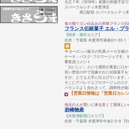
大正７年（1918年）創業の和菓子店
スパークルシティ木更津店
西口駅前 スパークルシティ木更津1F 
食の都リヨン仕込みの本格フランス伝
フランス伝統菓子 エル・プ
【桜井・畑沢エリア】
住所：千葉県 木更津市港南台1-33-1 TE
☆ヨーロッパ最大の乳業メーカ主催の
ケーキ：バスク･フロマージュです。
審査員コメント
「おいしい」という感想が素直に口か
長い歴史の中で洗練された伝統菓子を
すが、とても上手に仕上げています。
そこにアパレイユフロマージュのコク
バランスよく合わさって、調和性が抜
【営業日情報は「営業日カレ
地元の人が買いに来る安くて美味しい
岩崎物産
【木更津駅西口エリア】
住所：千葉県 木更津市中央2-2-9 TEL：