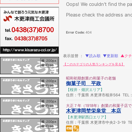
Oops! We couldn't find the pa
Please check the address and
Error Code:
404
表示並替 ：
▼読み順
▼更新順
▲クチ
【このカテゴリの人気ランキングを見る】
昭和初期創業の和菓子の老舗
御菓子司 平政
【桜井・畑沢エリア】
住所：千葉県 木更津市桜井564 TEL：04
大正７年（1918年）創業の和菓子店
木更津岡埜栄泉堂 本店
【木更津駅西口エリア】
住所：千葉県 木更津市中央2-3-19 TEL