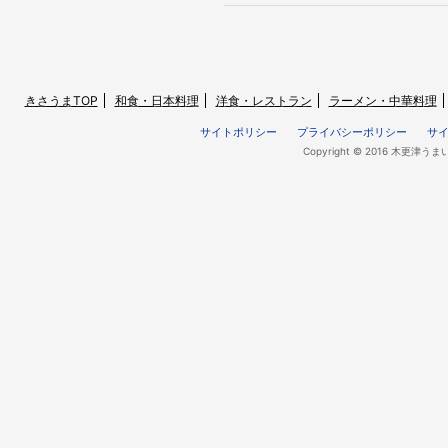
きさうまTOP
和食・日本料理
洋食・レストラン
ラーメン・中華料理
サイトポリシー
プライバシーポリシー
サ
Copyright © 2016 木更津うま