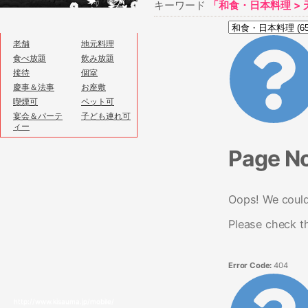
キーワード
「和食・日本料理 >
老舗
地元料理
食べ放題
飲み放題
接待
個室
慶事＆法事
お座敷
喫煙可
ペット可
宴会＆パーテ
子ども連れ可
ィー
Page N
Oops! We couldn
Please check t
Error Code:
404
http://www.kisauma.jp/mobile/