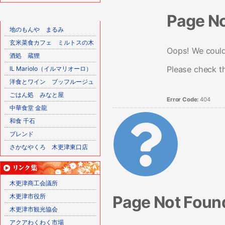
Page N
地のもんや まるみ
玄米菜食カフェ ミルトスの木
Oops! We couldn
酒処 蔵狸
Please check t
IL Mariolo（イルマリオーロ）
洋食とワイン ブッフルージュ
ごはん処 みなと屋
Error Code:
404
中華食堂 金龍
和食 千石
ブレンド
さかなやくろ 木更津東口店
木更津商工会議所
Page Not Foun
木更津市役所
木更津市観光協会
アクアわくわく市場