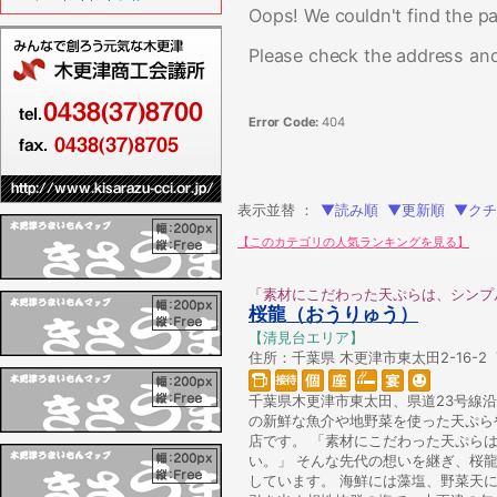
Oops! We couldn't find the pa
Please check the address and
Error Code:
404
表示並替 ：
▼読み順
▼更新順
▼クチ
【このカテゴリの人気ランキングを見る】
「素材にこだわった天ぷらは、シンプ
桜龍（おうりゅう）
【清見台エリア】
住所：千葉県 木更津市東太田2-16-2 TE
千葉県木更津市東太田、県道23号線沿
の新鮮な魚介や地野菜を使った天ぷら
店です。 「素材にこだわった天ぷら
い。」 そんな先代の想いを継ぎ、桜
しています。 海鮮には藻塩、野菜天