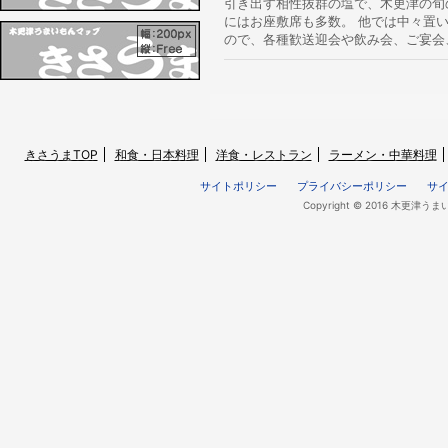
引き出す相性抜群の塩で、木更津の旬
にはお座敷席も多数。 他では中々置
ので、各種歓送迎会や飲み会、ご宴会
きさうまTOP
和食・日本料理
洋食・レストラン
ラーメン・中華料理
サイトポリシー
プライバシーポリシー
サ
Copyright © 2016 木更津うま