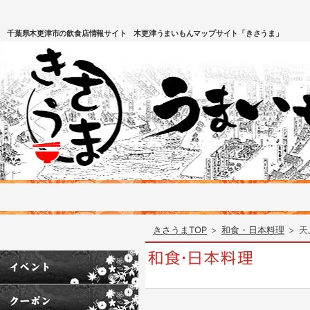
千葉県木更津市の飲食店情報サイト 木更津うまいもんマップサイト「きさうま」
きさうまTOP
>
和食・日本料理
>
天