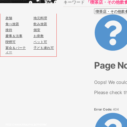
キーワード
「喫茶店・その他飲食
老舗
地元料理
食べ放題
飲み放題
接待
個室
慶事＆法事
お座敷
喫煙可
ペット可
宴会＆パーテ
子ども連れ可
ィー
Page N
Oops! We couldn
Please check t
Error Code:
404
http://www.kisauma.jp/mobile/