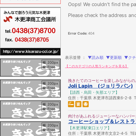
Oops! We couldn't find the pa
Please check the address and
Error Code:
404
表示並替 ：
▼読み順
▼更新順
▼クチ
【このカテゴリの人気ランキングを見る】
挽きたてのコーヒーを楽しみながらの
Joli Lapin (ジョリラパン)
【請西・烏田・矢那エリア】
住所：千葉県 木更津市請西東6-2-8 TEL
肉汁があふれるジューシーなハンバー
コーヒーショップ＆レストラ
【木更津駅東口エリア】
住所：千葉県 木更津市文京2-4-5 TEL：