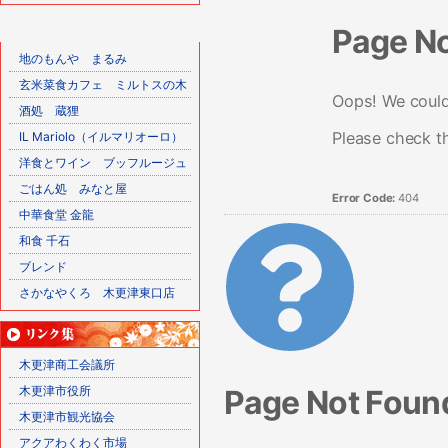
Page N
地のもんや まるみ
玄米菜食カフェ ミルトスの木
Oops! We couldn
酒処 蔵狸
Please check t
IL Mariolo（イルマリオーロ）
洋食とワイン ブッフルージュ
ごはん処 みなと屋
Error Code:
404
中華食堂 金龍
和食 千石
ブレンド
さかなやくろ 木更津東口店
木更津商工会議所
Page Not Foun
木更津市役所
木更津市観光協会
アクアわくわく市場