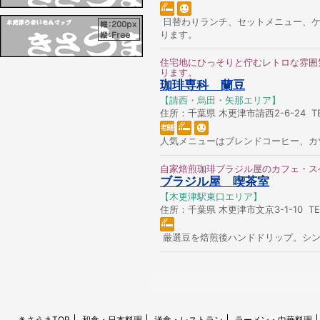
日替わりランチ、セットメニュー、ケ
ります。
住宅地にひっそりと佇むレトロな雰囲
ります。
珈琲専科 蘭豆
【請西・烏田・矢那エリア】
住所：千葉県 木更津市請西2-6-24 TEL
人気メニューはブレンドコーヒー、カ
自家焙煎珈琲ブラジル屋のカフェ・ス
ブラジル屋 喫茶室
【木更津駅東口エリア】
住所：千葉県 木更津市文京3-1-10 TEL：
厳選豆を焙煎後ハンドドリップ。シン
きさうまTOP
和食・日本料理
洋食・レストラン
ラーメン・中華料理