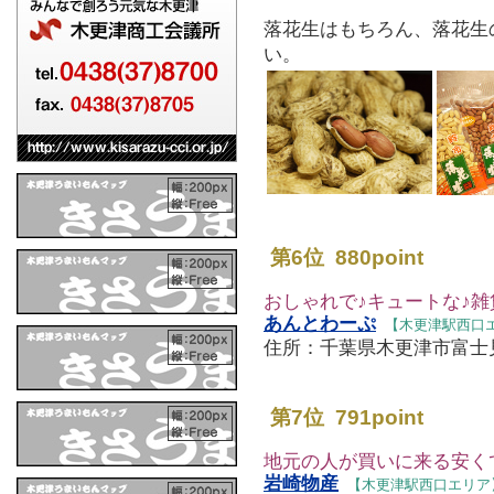
落花生はもちろん、落花生
い。
第6位 880point
おしゃれで♪キュートな♪雑貨
あんとわーぷ
【木更津駅西口
住所：千葉県木更津市富士見1-6-
第7位 791point
地元の人が買いに来る安く
岩崎物産
【木更津駅西口エリア