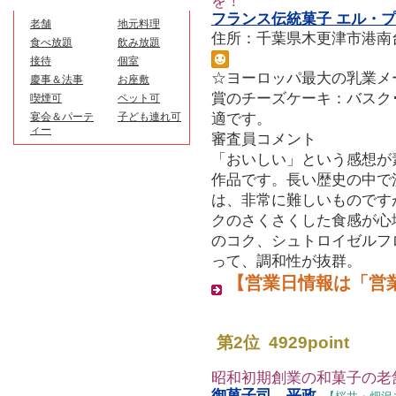
を！
フランス伝統菓子 エル・
老舗
地元料理
住所：千葉県木更津市港南台1-33
食べ放題
飲み放題
接待
個室
☆ヨーロッパ最大の乳業メ
慶事＆法事
お座敷
賞のチーズケーキ：バスク
喫煙可
ペット可
宴会＆パーテ
子ども連れ可
適です。
ィー
審査員コメント
「おいしい」という感想が
作品です。長い歴史の中で
は、非常に難しいものです
クのさくさくした食感が心
のコク、シュトロイゼルフ
って、調和性が抜群。
【営業日情報は「営
第2位 4929point
http://www.kisauma.jp/mobile/
昭和初期創業の和菓子の老
御菓子司 平政