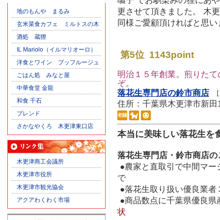
囃子 でお馴染みの狸にあや
更させて頂きました。 木
地のもんや まるみ
同様ご愛顧頂ければと思い
玄米菜食カフェ ミルトスの木
酒処 蔵狸
IL Mariolo（イルマリオーロ）
第5位 1143point
洋食とワイン ブッフルージュ
明治１５年創業。煎りたて
ごはん処 みなと屋
ぞ。
中華食堂 金龍
落花生専門店の鈴市商店
【
和食 千石
住所：千葉県木更津市新田1-5-19
ブレンド
さかなやくろ 木更津東口店
本当に美味しい落花生を
落花生専門店・鈴市商店の
木更津商工会議所
●農家と直取引で中間マー
木更津市役所
で
木更津市観光協会
●落花生取り扱い優良業者
●商品数点に千葉県優良県
アクアわくわく市場
状