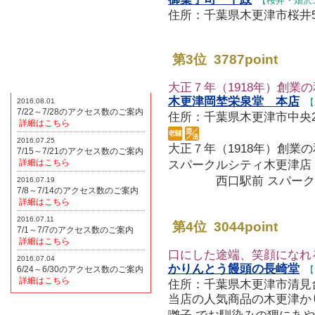
【桜井・畑沢
住所：千葉県木更津市桜井564 T
http://www.kisauma.jp/spn/
第3位 3787point
大正７年（1918年）創業
木更津岡埜栄泉堂 本店
2016.08.01
【
7/22～7/28のアクセス数のご案内
住所：千葉県木更津市中央2-3-19
詳細はこちら
2016.07.25
大正７年（1918年）創業
7/15～7/21のアクセス数のご案内
詳細はこちら
スパークルシティ木更津
西口駅前 スパークルシティ木
2016.07.19
7/8～7/14のアクセス数のご案内
詳細はこちら
2016.07.11
第4位 3044point
7/1～7/7のアクセス数のご案内
詳細はこちら
口にした途端、笑顔になれ
2016.07.04
かりんとう饅頭の長崎堂
6/24～6/30のアクセス数のご案内
【
詳細はこちら
住所：千葉県木更津市清見台東2-8
当店の人気商品の木更津か