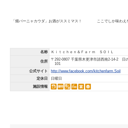
「畑バーニャカウダ」お酒がススミマス！
ここでしか味わえ
インフォメーション
Information
名称
Ｋｉｔｃｈｅｎ＆Ｆａｒｍ ＳＯＩＬ
〒292-0807 千葉県木更津市請西南2-14-2 
住所
101
公式サイト
http://www.facebook.com/kitchenfarm.Soil
定休日
日曜日
施設情報
ピックアップニュース
PickupNews