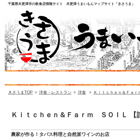
千葉県木更津市の飲食店情報サイト 木更津うまいもんマップサイト「きさうま」
きさうまTOP
>
洋食・レストラン
>
洋食
>
Ｋｉｔｃｈｅｎ＆Ｆａｒ
Ｋｉｔｃｈｅｎ＆Ｆａｒｍ ＳＯＩＬ 【
農家が作る！タパス料理と自然派ワインのお店