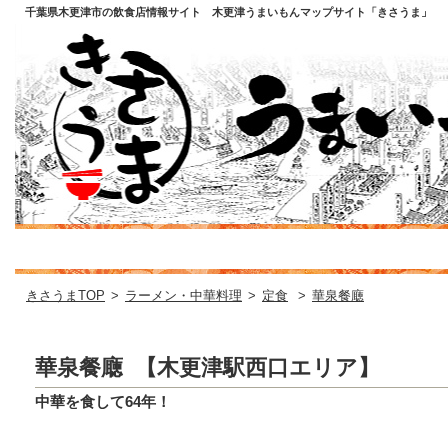
千葉県木更津市の飲食店情報サイト 木更津うまいもんマップサイト「きさうま」
きさうまTOP
>
ラーメン・中華料理
>
定食
>
華泉餐廰
華泉餐廰 【木更津駅西口エリア】
中華を食して64年！