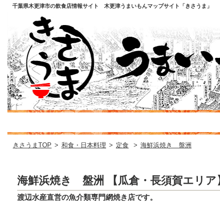
千葉県木更津市の飲食店情報サイト 木更津うまいもんマップサイト「きさうま」
きさうまTOP
>
和食・日本料理
>
定食
>
海鮮浜焼き 盤洲
海鮮浜焼き 盤洲 【瓜倉・長須賀エリア
渡辺水産直営の魚介類専門網焼き店です。