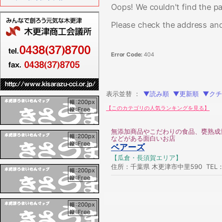
Oops! We couldn't find the pa
Please check the address and
Error Code:
404
表示並替 ：
▼読み順
▼更新順
▼クチ
【このカテゴリの人気ランキングを見る】
無添加商品やこだわりの食品、甕熟成
などがある面白いお店
ベアーズ
【瓜倉・長須賀エリア】
住所：千葉県 木更津市中里590 TEL：04