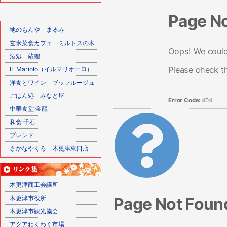
Page N
地のもんや まるみ
玄米菜食カフェ ミルトスの木
Oops! We couldn
酒処 蔵狸
Please check t
IL Mariolo（イルマリオーロ）
洋食とワイン ブッフルージュ
ごはん処 みなと屋
Error Code:
404
中華食堂 金龍
和食 千石
ブレンド
さかなやくろ 木更津東口店
木更津商工会議所
Page Not Foun
木更津市役所
木更津市観光協会
アクアわくわく市場