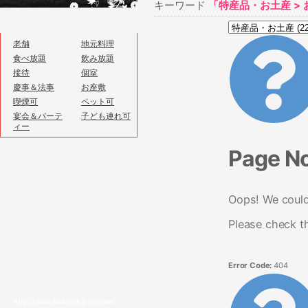
キーワード
「特産品・お土産 > 
老舗
地元料理
食べ放題
飲み放題
接待
個室
慶事＆法事
お座敷
喫煙可
ペット可
宴会＆パーテ
子ども連れ可
ィー
Page N
Oops! We couldn
Please check t
Error Code:
404
http://www.kisauma.jp/mobile/