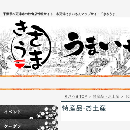
千葉県木更津市の飲食店情報サイト 木更津うまいもんマップサイト「きさうま」
きさうまTOP
>
特産品・お土産
>
お