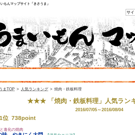
まいもんマップサイト「きさうま」
うまTOP
>
人気ランキング
>
焼肉・鉄板料理
★★★ 「焼肉・鉄板料理」人気ラン
2016/07/05～2016/08/04
1位 738point
と進化の焼肉
の味 やきにく大門