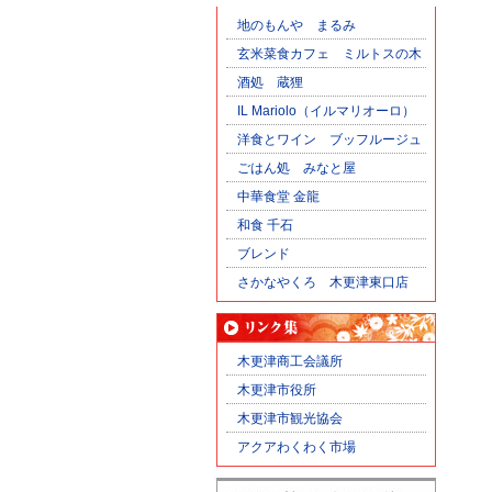
地のもんや まるみ
玄米菜食カフェ ミルトスの木
酒処 蔵狸
IL Mariolo（イルマリオーロ）
洋食とワイン ブッフルージュ
ごはん処 みなと屋
中華食堂 金龍
和食 千石
ブレンド
さかなやくろ 木更津東口店
木更津商工会議所
木更津市役所
木更津市観光協会
アクアわくわく市場