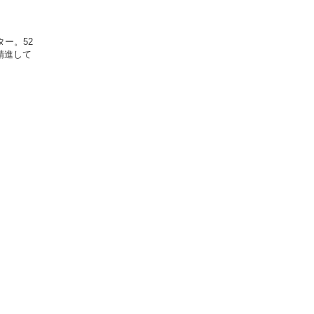
ー。52
精進して
。