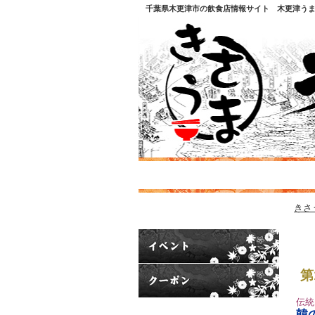
千葉県木更津市の飲食店情報サイト 木更津う
きさ
第
伝統
韓