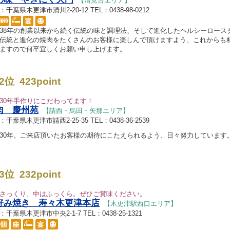
【清見台エリア】
千葉県木更津市清川2-20-12 TEL：0438-98-0212
38年の創業以来から続く伝統の味と調理法、そして進化したヘルシーロースタ
伝統と進化の焼肉をたくさんのお客様に楽しんで頂けますよう、これからも
ますので何卒宜しくお願い申し上げます。
2位 423point
30年手作りにこだわってます！
肉 慶州苑
【請西・烏田・矢那エリア】
千葉県木更津市請西2-25-35 TEL：0438-36-2539
30年。ご来店頂いたお客様の期待にこたえられるよう、日々努力しています
3位 232point
さっくり、中はふっくら。ぜひご賞味ください。
好み焼き 寿々木更津本店
【木更津駅西口エリア】
千葉県木更津市中央2-1-7 TEL：0438-25-1321