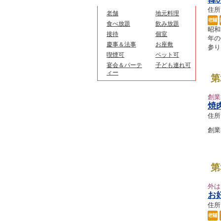
住所：
老舗
地元料理
食べ放題
飲み放題
昭和
接待
個室
年の
慶事＆法事
お座敷
参り
喫煙可
ペット可
宴会＆パーテ
子ども連れ可
ィー
第
創業
焼
住所：
創業
第
外は
お
http://www.kisauma.jp/mobile/
住所：