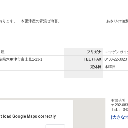
おります。
木更津産の青混ぜ海苔。
あさりの佃
田屋
フリガナ
ユウゲンガイ
 千葉県木更津市富士見1-13-1
TEL / FAX
0438-22-3023 
定休日
水曜日
有限会社
〒292-0
TEL： 043
't load Google Maps correctly.
[大きな