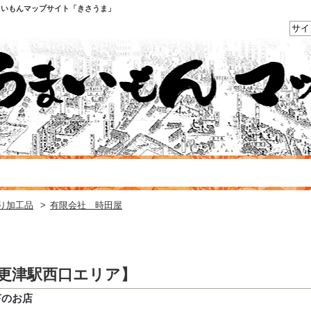
まいもんマップサイト「きさうま」
り加工品
>
有限会社 時田屋
木更津駅西口エリア】
苔のお店