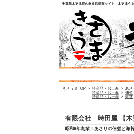
千葉県木更津市の飲食店情報サイト 木更津う
きさうまTOP
>
特産品・お土産
>
あさ
特産品・お土産
>
佃煮
特産品・お土産
>
海苔
有限会社 時田屋 【
昭和9年創業！あさりの佃煮と海