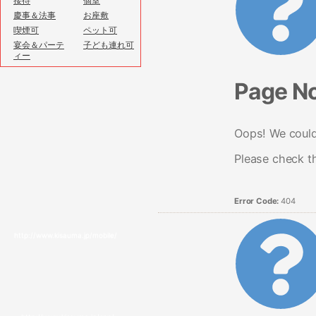
接待
個室
慶事＆法事
お座敷
喫煙可
ペット可
宴会＆パーテ
子ども連れ可
ィー
Page N
Oops! We couldn
Please check t
Error Code:
404
http://www.kisauma.jp/mobile/