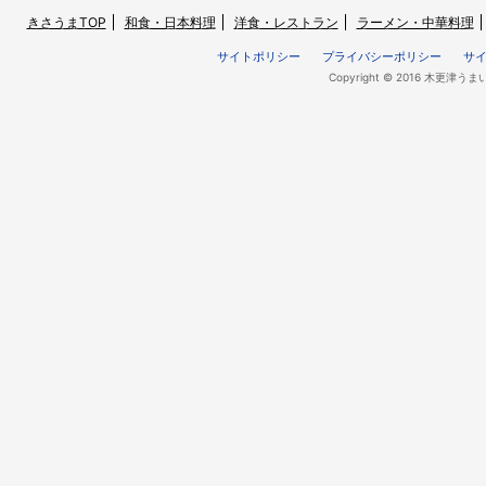
きさうまTOP
和食・日本料理
洋食・レストラン
ラーメン・中華料理
サイトポリシー
プライバシーポリシー
サ
Copyright © 2016 木更津うま