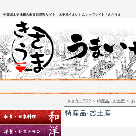
千葉県木更津市の飲食店情報サイト 木更津うまいもんマップサイト「きさうま」
きさうまTOP
>
特産品・お土産
>
あ