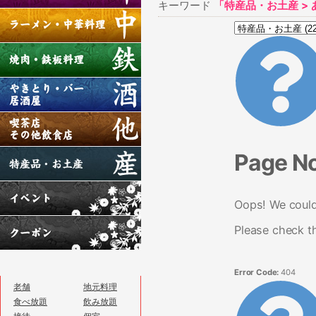
キーワード
「特産品・お土産 >
Page N
Oops! We couldn
Please check t
Error Code:
404
老舗
地元料理
食べ放題
飲み放題