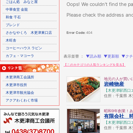
ごはん処 みなと屋
Oops! We couldn't find the pa
中華食堂 金龍
Please check the address and
和食 千石
ブレンド
さかなやくろ 木更津東口店
Error Code:
404
木旺舎
コーヒーハウス ラビン
カフェ・マコーラ
表示並替 ：
▼読み順
▼更新順
▼クチ
【このカテゴリの人気ランキングを見る】
木更津商工会議所
地元の人が買い
岩崎物産
木更津市役所
【木更津駅西口
木更津市観光協会
住所：千葉県 木更津
アクアわくわく市場
昭和9年創業！
有限会社 
【木更津駅西口
住所：千葉県 木更津