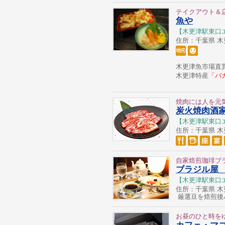
テイクアウト＆
魚や
【木更津駅東口
住所：千葉県 木更津
木更津魚市場直
木更津特産
「バ
焼肉には人を元
炭火焼肉酒家
【木更津駅東口
住所：千葉県 木更津
自家焙煎珈琲ブ
ブラジル屋
【木更津駅東口
住所：千葉県 木更津
厳選豆を焙煎後
お昼のひと時を
カフェ・マ