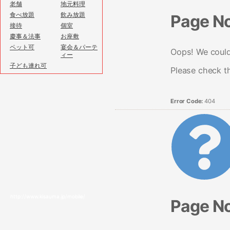
老舗
地元料理
食べ放題
飲み放題
Page N
接待
個室
慶事＆法事
お座敷
ペット可
宴会＆パーテ
Oops! We couldn
ィー
子ども連れ可
Please check t
Error Code:
404
http://www.kisauma.jp/mobile/
Page N