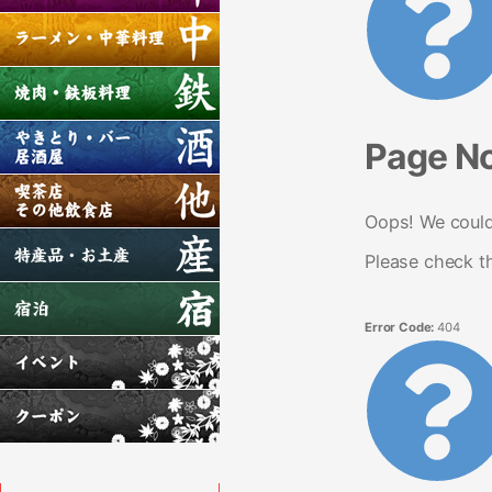
Page N
Oops! We couldn
Please check t
Error Code:
404