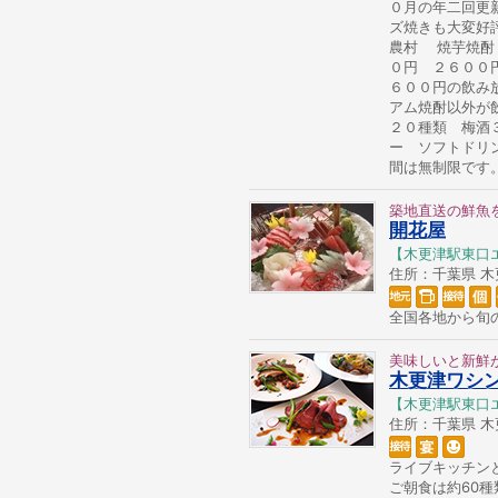
０月の年二回更
ズ焼きも大変好
農村 焼芋焼酎
０円 ２６００
６００円の飲み
アム焼酎以外が
２０種類 梅酒
ー ソフトドリ
間は無制限です
築地直送の鮮魚
開花屋
【木更津駅東口
住所：千葉県 木更津
全国各地から旬
美味しいと新鮮
木更津ワシ
【木更津駅東口
住所：千葉県 木更津
ライブキッチン
ご朝食は約60