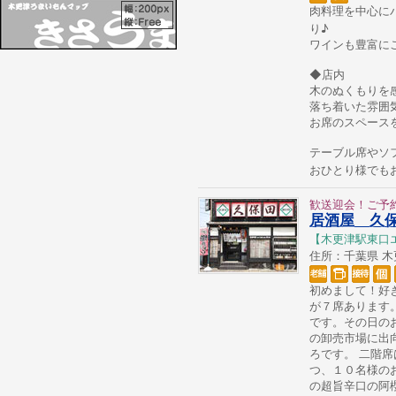
肉料理を中心に
り♪
ワインも豊富に
◆店内
木のぬくもりを
落ち着いた雰囲
お席のスペース
テーブル席やソ
おひとり様でも
歓送迎会！ご予
居酒屋 久
【木更津駅東口
住所：千葉県 木更津
初めまして！好
が７席あります
です。その日の
の卸売市場に出
ろです。 二階
つ、１０名様の
の超旨辛口の阿