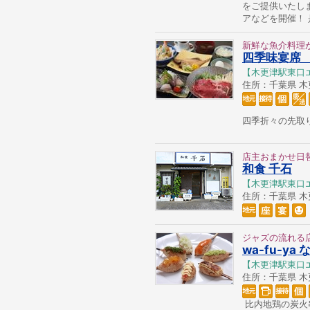
をご提供いたし
アなどを開催！
新鮮な魚介料理
四季味宴席
【木更津駅東口
住所：千葉県 木更津
四季折々の先取
店主おまかせ日
和食 千石
【木更津駅東口
住所：千葉県 木更津
ジャズの流れる
wa-fu-ya
【木更津駅東口
住所：千葉県 木更津
比内地鶏の炭火