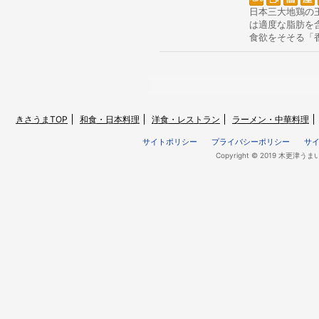
日本三大地鶏の
は適度な脂肪を
食欲をそそる「
きさうまTOP
和食・日本料理
洋食・レストラン
ラーメン・中華料理
サイトポリシー
プライバシーポリシー
サ
Copyright © 2019 木更津うま