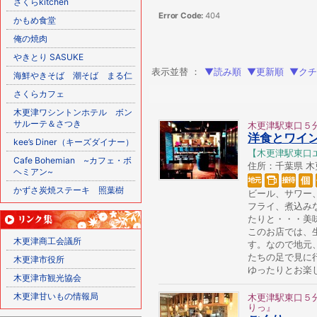
さくらkitchen
Error Code:
404
かもめ食堂
俺の焼肉
やきとり SASUKE
表示並替 ：
▼読み順
▼更新順
▼クチ
海鮮やきそば 潮そば まる仁
さくらカフェ
木更津ワシントンホテル ボン
サルーテ＆さつき
木更津駅東口５
洋食とワイ
kee’s Diner（キーズダイナー）
【木更津駅東口
Cafe Bohemian ~カフェ・ボ
住所：千葉県 木更津
ヘミアン~
かずさ炭焼ステーキ 照葉樹
ビール、サワー
フライ、煮込み
たりと・・・美
このお店では、
木更津商工会議所
す。なので地元
たちの足で見に
木更津市役所
ゆったりとお楽
木更津市観光協会
木更津甘いもの情報局
木更津駅東口５
りっ』