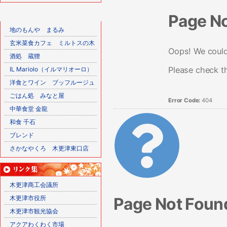
Page N
地のもんや まるみ
玄米菜食カフェ ミルトスの木
Oops! We couldn
酒処 蔵狸
Please check t
IL Mariolo（イルマリオーロ）
洋食とワイン ブッフルージュ
ごはん処 みなと屋
Error Code:
404
中華食堂 金龍
和食 千石
ブレンド
さかなやくろ 木更津東口店
木更津商工会議所
Page Not Foun
木更津市役所
木更津市観光協会
アクアわくわく市場