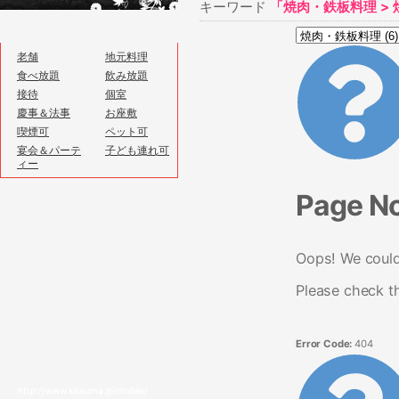
キーワード
「焼肉・鉄板料理 > 
老舗
地元料理
食べ放題
飲み放題
接待
個室
慶事＆法事
お座敷
喫煙可
ペット可
宴会＆パーテ
子ども連れ可
ィー
Page N
Oops! We couldn
Please check t
Error Code:
404
http://www.kisauma.jp/mobile/