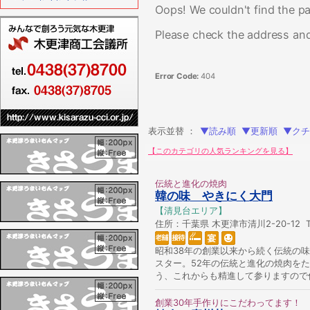
Oops! We couldn't find the pa
Please check the address and
Error Code:
404
表示並替 ：
▼読み順
▼更新順
▼クチ
【このカテゴリの人気ランキングを見る】
伝統と進化の焼肉
韓の味 やきにく大門
【清見台エリア】
住所：千葉県 木更津市清川2-20-12 TEL
昭和38年の創業以来から続く伝統の
スター。52年の伝統と進化の焼肉を
う、これからも精進して参りますので
創業30年手作りにこだわってます！