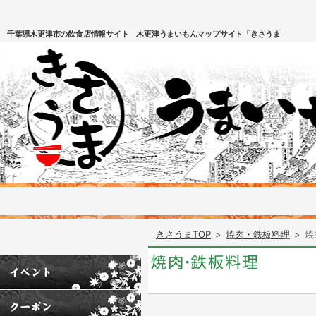
千葉県木更津市の飲食店情報サイト 木更津うまいもんマップサイト「きさうま」
きさうまTOP
>
焼肉・鉄板料理
>
焼