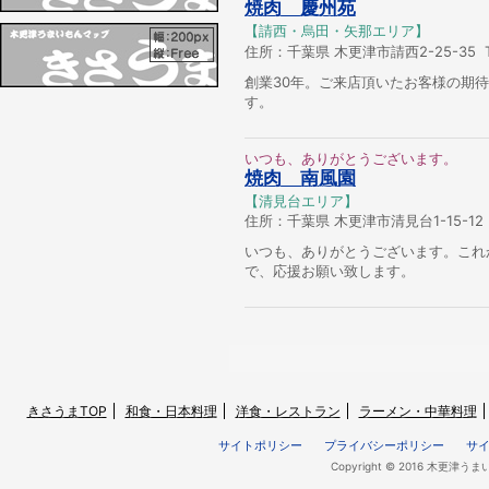
焼肉 慶州苑
【請西・烏田・矢那エリア】
住所：千葉県 木更津市請西2-25-35 TE
創業30年。ご来店頂いたお客様の期
す。
いつも、ありがとうございます。
焼肉 南風園
【清見台エリア】
住所：千葉県 木更津市清見台1-15-12 TE
いつも、ありがとうございます。これ
で、応援お願い致します。
きさうまTOP
和食・日本料理
洋食・レストラン
ラーメン・中華料理
サイトポリシー
プライバシーポリシー
サ
Copyright © 2016 木更津うま